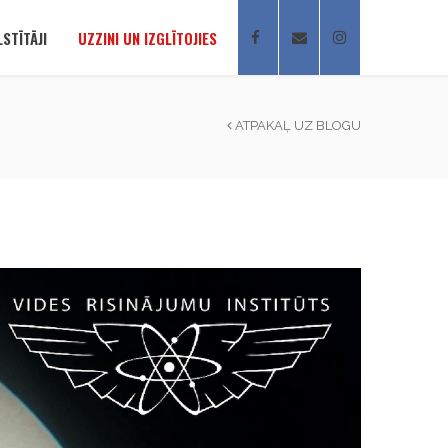
STĪTĀJI
UZZINI UN IZGLĪTOJIES
ATPAKAĻ UZ BLOGU