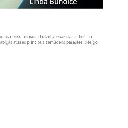
les norišu nianses, dažkārt jāiepazīstas ar tieši un
ro dabīgās atlases principus zemūdens pasaules plēsīgo