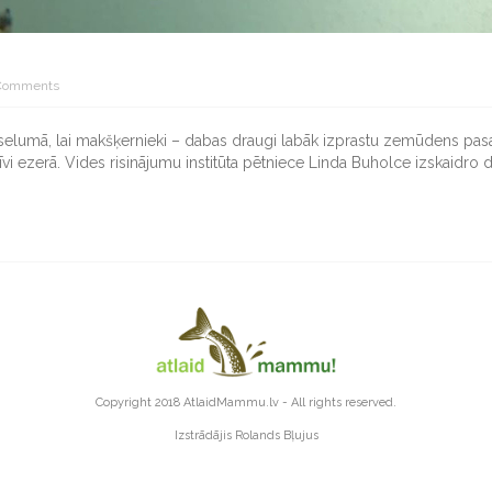
Comments
 veselumā, lai makšķernieki – dabas draugi labāk izprastu zemūdens pasau
zīvi ezerā. Vides risinājumu institūta pētniece Linda Buholce izskaid
Copyright 2018
AtlaidMammu.lv
- All rights reserved.
Izstrādājis
Rolands Bļujus