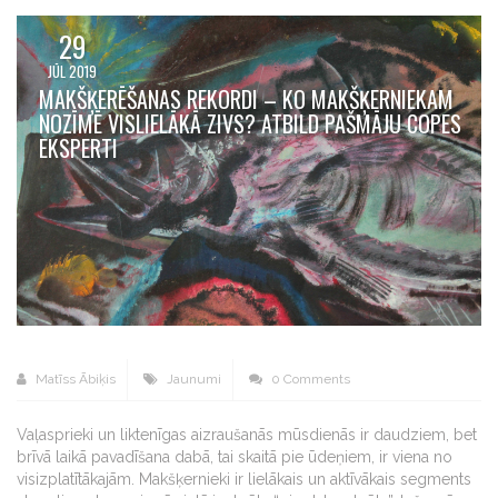
29
JŪL 2019
MAKŠĶERĒŠANAS REKORDI – KO MAKŠĶERNIEKAM
NOZĪMĒ VISLIELĀKĀ ZIVS? ATBILD PAŠMĀJU COPES
EKSPERTI
Matīss Ābiķis
Jaunumi
0 Comments
Vaļasprieki un liktenīgas aizraušanās mūsdienās ir daudziem, bet
brīvā laikā pavadīšana dabā, tai skaitā pie ūdeņiem, ir viena no
visizplatītākajām. Makšķernieki ir lielākais un aktīvākais segments