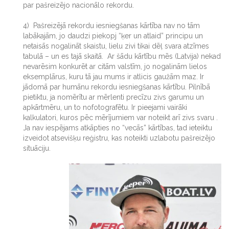
par pašreizējo nacionālo rekordu.
4) Pašreizējā rekordu iesniegšanas kārtība nav no tām
labākajām, jo daudzi piekopj “ķer un atlaid” principu un
netaisās nogalināt skaistu, lielu zivi tikai dēļ svara atzīmes
tabulā – un es tajā skaitā. Ar šādu kārtību mēs (Latvija) nekad
nevarēsim konkurēt ar citām valstīm, jo nogalinām lielos
eksemplārus, kuru tā jau mums ir atlicis gaužām maz. Ir
jādomā par humānu rekordu iesniegšanas kārtību. Pilnībā
pietiktu, ja nomērītu ar mērlenti precīzu zivs garumu un
apkārtmēru, un to nofotografētu. Ir pieejami vairāki
kalkulatori, kuros pēc mērījumiem var noteikt arī zivs svaru .
Ja nav iespējams atkāpties no “vecās” kārtības, tad ieteiktu
izveidot atsevišķu reģistru, kas noteikti uzlabotu pašreizējo
situāciju.