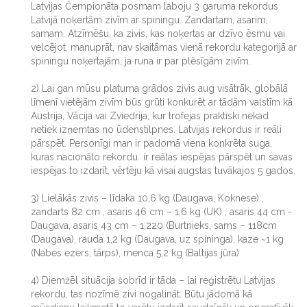
Latvijas Čempionāta posmam laboju 3 garuma rekordus
Latvijā noķertām zivīm ar spiningu. Zandartam, asarim,
samam. Atzīmēšu, ka zivis, kas noķertas ar dzīvo ēsmu vai
velcējot, manuprāt, nav skaitāmas vienā rekordu kategorijā ar
spiningu noķertajām, ja runa ir par plēsīgām zivīm.
2) Lai gan mūsu platuma grādos zivis aug visātrāk, globālā
līmenī vietējām zivīm būs grūti konkurēt ar tādām valstīm kā
Austrija, Vācija vai Zviedrija, kur trofejas praktiski nekad
netiek izņemtas no ūdenstilpnes. Latvijas rekordus ir reāli
pārspēt. Personīgi man ir padomā viena konkrēta suga,
kuras nacionālo rekordu ir reālas iespējas pārspēt un savas
iespējas to izdarīt, vērtēju kā visai augstas tuvākajos 5 gados.
3) Lielākās zivis – līdaka 10,6 kg (Daugava, Koknese) ,
zandarts 82 cm , asaris 46 cm – 1,6 kg (UK) , asaris 44 cm -
Daugava, asaris 43 cm – 1,220 (Burtnieks, sams – 118cm
(Daugava), rauda 1,2 kg (Daugava, uz spininga), kaze ~1 kg
(Nabes ezers, tārps), menca 5,2 kg (Baltijas jūra)
4) Diemžēl situācija šobrīd ir tāda – lai reģistrētu Latvijas
rekordu, tas nozīmē zivi nogalināt. Būtu jādomā kā