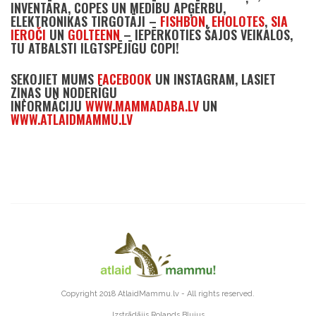
INVENTĀRA, COPES UN MEDĪBU APĢĒRBU,
ELEKTRONIKAS TIRGOTĀJI –
FISHBON
,
EHOLOTES
,
SIA
IEROČI
UN
GOLTEENN
– IEPĒRKOTIES ŠAJOS VEIKALOS,
TU ATBALSTI ILGTSPĒJĪGU COPI!
SEKOJIET MUMS
FACEBOOK
UN INSTAGRAM, LASIET
ZIŅAS UN NODERĪGU
INFORMĀCIJU
WWW.MAMMADABA.LV
UN
WWW.ATLAIDMAMMU.LV
Copyright 2018
AtlaidMammu.lv
- All rights reserved.
Izstrādājis
Rolands Bļujus