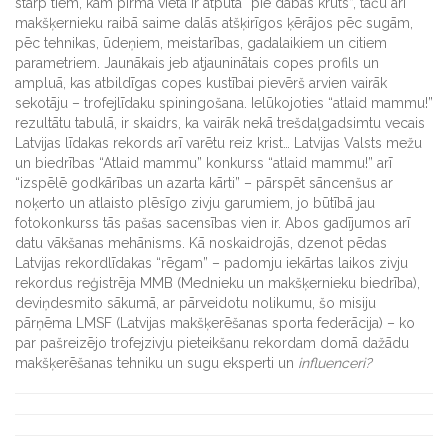
starp tiem, kam pirmā vietā ir atpūta “pie dabas krūts”, taču arī
makšķernieku raibā saime dalās atšķirīgos ķērājos pēc sugām,
pēc tehnikas, ūdeņiem, meistarības, gadalaikiem un citiem
parametriem. Jaunākais jeb atjauninātais copes profils un
ampluā, kas atbildīgas copes kustībai pievērš arvien vairāk
sekotāju – trofejlīdaku spiningošana. Ielūkojoties “atlaid mammu!”
rezultātu tabulā, ir skaidrs, ka vairāk nekā trešdaļgadsimtu vecais
Latvijas līdakas rekords arī varētu reiz krist… Latvijas Valsts mežu
un biedrības “Atlaid mammu” konkurss “atlaid mammu!” arī
“izspēlē godkārības un azarta kārti” – pārspēt sāncenšus ar
noķerto un atlaisto plēsīgo zivju garumiem, jo būtībā jau
fotokonkurss tās pašas sacensības vien ir. Abos gadījumos arī
datu vākšanas mehānisms. Kā noskaidrojās, dzenot pēdas
Latvijas rekordlīdakas “rēgam” – padomju iekārtas laikos zivju
rekordus reģistrēja MMB (Mednieku un makšķernieku biedrība),
deviņdesmito sākumā, ar pārveidotu nolikumu, šo misiju
pārņēma LMSF (Latvijas makšķerēšanas sporta federācija) – ko
par pašreizējo trofejzivju pieteikšanu rekordam domā dažādu
makšķerēšanas tehniku un sugu eksperti un
influenceri?