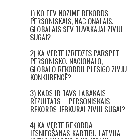
1) KO TEV NOZĪMĒ REKORDS –
PERSONISKAIS, NACIONĀLAIS,
GLOBĀLAIS SEV TUVĀKAJAI ZIVJU
SUGAI?
2) KĀ VĒRTĒ IZREDZES PĀRSPĒT
PERSONISKO, NACIONĀLO,
GLOBĀLO REKORDU PLĒSĪGO ZIVJU
KONKURENCĒ?
3) KĀDS IR TAVS LABĀKAIS
REZULTĀTS – PERSONISKAIS
REKORDS JEBKURAI ZIVJU SUGAI?
4) KĀ VĒRTĒ REKORDA
IESNIEGŠANAS KĀRTĪBU LATVIJĀ