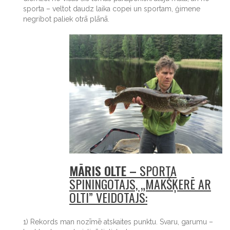
sporta – veltot daudz laika copei un sportam, ģimene
negribot paliek otrā plānā.
MĀRIS OLTE –
SPORTA
SPININGOTĀJS, „MAKŠĶERĒ AR
OLTI” VEIDOTĀJS:
1) Rekords man nozīmē atskaites punktu. Svaru, garumu –