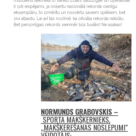
mūsdienu laikmetā to varētu izdarīt saudzīgāk un operatīvāk.
Ir ļoti iespējams, ja noķertu nacionālā rekorda cienīgu
eksemplāru, to izmērītu un nosvērtu saviem spēkiem, bet
zivi atlaistu. Lai arī tas nozīmē, ka oficiāla rekorda nebūtu.
Bet personīgais rekords vienmēr būs tuvāks! Ne asakas!
NORMUNDS GRABOVSKIS –
SPORTA MAKŠĶERNIEKS,
„MAKŠĶERĒŠANAS NOSLĒPUMI”
VEIDOTĀJS: