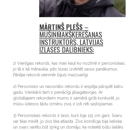
MĀRTIŅŠ PLEŠS
–
MUŠIŅMAKŠĶERĒŠANAS
INSTRUKTORS, LATVIJAS
IZLASES DALĪBNIEKS:
1) Vienīgais rekords, kas man kaut ko nozīmē ir personiskais,
jo tā ir kā mēraukla, pēc kuras izvērtēt savus panākumus.
Pārējie rekordi vienmēr bijuši mazsvarīgi.
2) Personisko un nacionālo rekordu ir iespēja pārspēt katru
gadu. Vienkārši tam ir pienācīgi jāsagatavojas. Ar
globālajiem rekordiem mums ir samērā grūti konkurēt, jo
mūsu ūdeņos tādu izmēru zivis ir ļoti reti sastopamas.
3) Personiskais rekords ir lasis, kurš bija 115 cm garš. Svaru
var tikai minēt, jo zivs tika atlaista. Zivs kondīcija bija lieliska
un svars varētu būt 15+kg un domāju, ka noteikti būtu lielāks