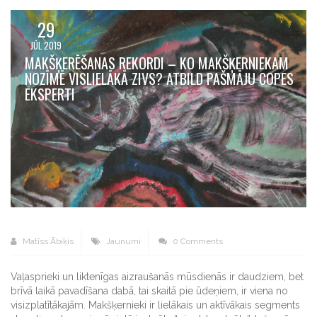
29
JŪL 2019
MAKŠĶERĒŠANAS REKORDI – KO MAKŠĶERNIEKAM
NOZĪMĒ VISLIELĀKĀ ZIVS? ATBILD PAŠMĀJU COPES
EKSPERTI
Matīss Ābiķis
Jaunumi
0 Comments
Vaļasprieki un liktenīgas aizraušanās mūsdienās ir daudziem, bet
brīvā laikā pavadīšana dabā, tai skaitā pie ūdeņiem, ir viena no
visizplatītākajām. Makšķernieki ir lielākais un aktīvākais segments