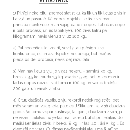
1) Pilnīgi neko citu izņemot statistiku, ka tik un tik lielas zivis ir
Latvijā un pasaulē. Kā copes objekts, lielās zivis man
principā neinteresē, man vajag daudz copes! Labākais copē
ir pats process, un es labāk ķeru 100 zivis katru pa
kilogramam, nevis vienu zivi uz 100 kg…
2) Pat necenšos to izdarīt, sevišķi jau plēsīgo zivju
konkurencē, es arī azartspēles nespēlēju, bet mačos
piedalos dēļ procesa, nevis dēļ rezultāta.
3) Man nav lielu zivju, jo viņas neķeru – samiņš 30 kg,
breksis 3,5 kg, rauda 1,3 kg asaris 1,5 kg, bet toties man ir
tādas copes reizes, kad lomā ir 100 kg un vairāk brekšu,
200 gab. un vairāk vimbu…
4) Citur, dažādās valstīs, zivju rekordi netiek reģistrēti, bet
mēs varam un vajag teikt paldies J.Stikutam, ka viņš daudzus
gadus šo tēmu vispār kustināja, lai gan.., daudzām zivīm, ja
ne visām, lielākās noķertās reāli varētu būt stipri lielākas. Jo
maliķi ķer lielas zivis, ir brekši 8 kg+, ir laši 40+, līņi 5+ kg … Es
diemžēl no visas šīs tēmas pakāpeniski ateju malā, arī no