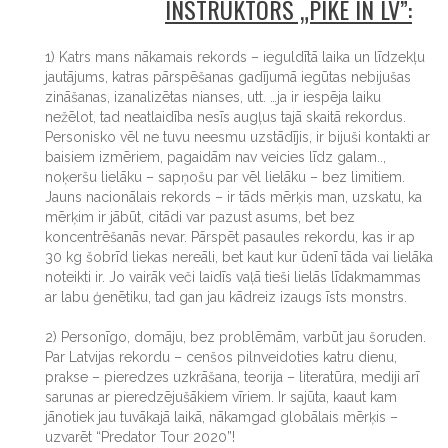
INSTRUKTORS „PIKE IN LV”:
1) Katrs mans nākamais rekords – ieguldītā laika un līdzekļu
jautājums, katras pārspēšanas gadījumā iegūtas nebijušas
zināšanas, izanalizētas nianses, utt. …ja ir iespēja laiku
nežēlot, tad neatlaidība nesīs augļus tajā skaitā rekordus.
Personisko vēl ne tuvu neesmu uzstādījis, ir bijuši kontakti ar
baisiem izmēriem, pagaidām nav veicies līdz galam..,
noķeršu lielāku – sapņošu par vēl lielāku – bez limitiem.
Jauns nacionālais rekords – ir tāds mērķis man, uzskatu, ka
mērķim ir jābūt, citādi var pazust asums, bet bez
koncentrēšanās nevar. Pārspēt pasaules rekordu, kas ir ap
30 kg šobrīd liekas nereāli, bet kaut kur ūdenī tāda vai lielāka
noteikti ir. Jo vairāk veči laidīs vaļā tieši lielās līdakmammas
ar labu ģenētiku, tad gan jau kādreiz izaugs īsts monstrs.
2) Personīgo, domāju, bez problēmām, varbūt jau šoruden.
Par Latvijas rekordu – cenšos pilnveidoties katru dienu,
prakse – pieredzes uzkrāšana, teorija – literatūra, mediji arī
sarunas ar pieredzējušākiem vīriem. Ir sajūta, kaaut kam
jānotiek jau tuvākajā laikā, nākamgad globālais mērķis –
uzvarēt “Predator Tour 2020”!