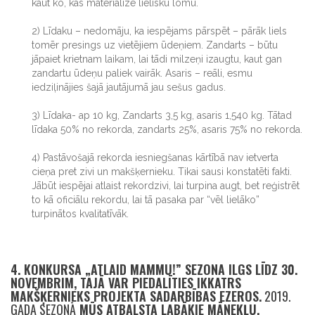
kaut ko, kas materializē lielisku lomu.
2) Līdaku – nedomāju, ka iespējams pārspēt – pārāk liels
tomēr presings uz vietējiem ūdeņiem. Zandarts – būtu
jāpaiet krietnam laikam, lai tādi milzeņi izaugtu, kaut gan
zandartu ūdeņu paliek vairāk. Asaris – reāli, esmu
iedziļinājies šajā jautājumā jau sešus gadus.
3) Līdaka- ap 10 kg, Zandarts 3,5 kg, asaris 1,540 kg. Tātad
līdaka 50% no rekorda, zandarts 25%, asaris 75% no rekorda.
4) Pastāvošajā rekorda iesniegšanas kārtībā nav ietverta
cieņa pret zivi un makšķernieku. Tikai sausi konstatēti fakti.
Jābūt iespējai atlaist rekordzivi, lai turpina augt, bet reģistrēt
to kā oficiālu rekordu, lai tā pasaka par “vēl lielāko”
turpinātos kvalitatīvāk.
4. KONKURSA „ATLAID MAMMU!” SEZONA ILGS LĪDZ 30.
NOVEMBRIM, TAJĀ VAR PIEDALĪTIES IKKATRS
MAKŠĶERNIEKS PROJEKTA SADARBĪBAS EZEROS.
2019.
GADA SEZONĀ
MŪS ATBALSTA LABĀKIE MĀNEKĻU,