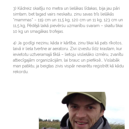
3) Kādreiz skaitīju no metra un lielākas līdakas, bija jau pāri
simtam, bet tagad vairs neskaitu, zinu savas trīs lielākās
“mammas” – 119 cm un 11,5 kg, 120 cm un 11 kg, 123 cm un
11,5 kg, Pēdējā laikā pievēršu uzmanību svaram – skaitu tikai
10 kg un smagākas trofejas.
4) Ja godīgi nezinu, kāda ir kārtība, zinu tikai kā pats rīkotos,
laivā ir liela tvertne ar aeratoru. Zivi izvestu līdz krastam, kur
ievietotu uztveramajā tīklā – lietoju vislielāko izmēru, zvanītu
attiecīgajām organizācijām, lai brauc un piefiksē… Vislabāk
man patiktu, ja beigtas zivis vispār nevarētu reģistrēt kā kādu
rekordu.