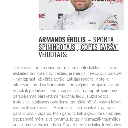
ARMANDS ĒRGLIS
– SPORTA
SPININGOTĀJS, „COPES GARŠA”
VEIDOTĀJS:
1) Rekordu tabulas vienmēr ir interesanti skatīties, tas dod
atskaites punktu uz ko tiekties, ja mērķis ir rekordus pārspēt
– var izprast “kā ķērās agrāk”. Latvijas rekordi, noteikti ir
interesanti un daudzām zivīm ir iespējami labojumi, kas arī
notiek ik pa laikam, taču ir sugas, kas, manuprāt, vairs nav
pārspējamas pārskatāmā nākotnē, taču, ja uzlabotos
trofejzivju atlaišanas paradumi, tad nāktonē vēl varam labot
nacionālos rekordus. Protams, visinteresantāk ir pārspēt
pašam savus ciparus. Man gandrīz katru gadu tie uzlabojas,
bet pamatā mēru zivs garumu, jo tas ir vismazāk traumējoši
un svari ne vienmēr ir līdzi. Šogad nedēļas laikā, trenējoties