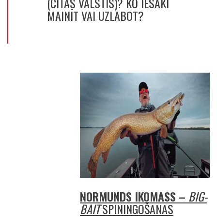
(CITĀS VALSTĪS)? KO IESAKI
MAINĪT VAI UZLABOT?
NORMUNDS IKOMASS –
BIG-
BAIT
SPININGOŠANAS