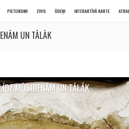
PIETEIKUMI
ZIVIS
ŪDEŅI
INTERAKTĪVĀ KARTE
ATBAL
IENĀM UN TĀLĀK
 LĪDZ MŪSDIENĀM UN TĀLĀK