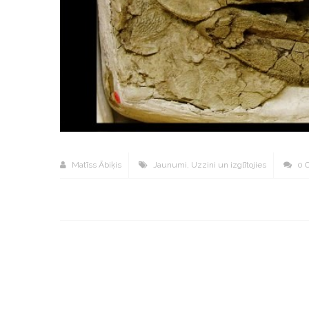
Matīss Ābiķis
Jaunumi
,
Uzzini un izglītojies
0 