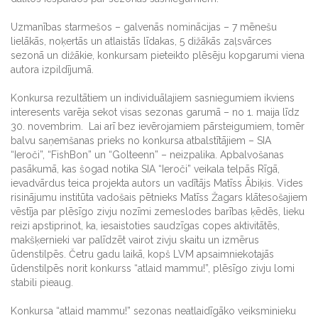
Uzmanības starmešos – galvenās nominācijas – 7 mēnešu
lielākās, noķertās un atlaistās līdakas, 5 dižākās zaļsvārces
sezonā un dižākie, konkursam pieteikto plēsēju kopgarumi viena
autora izpildījumā.
Konkursa rezultātiem un individuālajiem sasniegumiem ikviens
interesents varēja sekot visas sezonas garumā – no 1. maija līdz
30. novembrim. Lai arī bez ievērojamiem pārsteigumiem, tomēr
balvu saņemšanas prieks no konkursa atbalstītājiem – SIA
“Ieroči”, “FishBon” un “Golteenn” – neizpalika. Apbalvošanas
pasākumā, kas šogad notika SIA “Ieroči” veikala telpās Rīgā,
ievadvārdus teica projekta autors un vadītājs Matīss Ābiķis. Vides
risinājumu institūta vadošais pētnieks Matīss Žagars klātesošajiem
vēstīja par plēsīgo zivju nozīmi zemeslodes barības ķēdēs, lieku
reizi apstiprinot, ka, iesaistoties saudzīgas copes aktivitātēs,
makšķernieki var palīdzēt vairot zivju skaitu un izmērus
ūdenstilpēs. Četru gadu laikā, kopš LVM apsaimniekotajās
ūdenstilpēs norit konkurss “atlaid mammu!”, plēsīgo zivju lomi
stabili pieaug.
Konkursa “atlaid mammu!” sezonas neatlaidīgāko veiksminieku