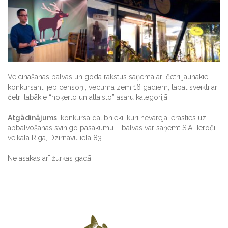
Veicināšanas balvas un goda rakstus saņēma arī četri jaunākie
konkursanti jeb censoņi, vecumā zem 16 gadiem, tāpat sveikti arī
četri labākie “noķerto un atlaisto” asaru kategorijā.
Atgādinājums
: konkursa dalībnieki, kuri nevarēja ierasties uz
apbalvošanas svinīgo pasākumu – balvas var saņemt SIA “Ieroči”
veikalā Rīgā, Dzirnavu ielā 83.
Ne asakas arī žurkas gadā!