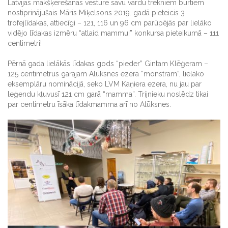
Latvijas makšķerēšanas vēsturē savu vārdu trekniem burtiem
nostiprinājušais Māris Miķelsons 2019. gadā pieteicis 3
trofejlīdakas, attiecīgi – 121, 116 un 96 cm parūpējās par lielāko
vidējo līdakas izmēru “atlaid mammu!” konkursa pieteikumā – 111
centimetri!
Pērnā gada lielākās līdakas gods “pieder” Gintam Klēģeram –
125 centimetrus garajam Alūksnes ezera “monstram”, lielāko
eksemplāru nominācijā, seko LVM Kaņiera ezera, nu jau par
leģendu kļuvusī 121 cm garā “mamma”. Trijnieku noslēdz tikai
par centimetru īsāka līdakmamma arī no Alūksnes.