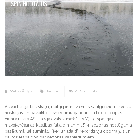
SPININGOTĀJUS
Matīss Ābiķis
Jaunumi
0 Comments
Aizvadītā gada izskaņā, neilgi pirms ziemas saulgriežiem, svētku
noskaņas un paveikto sasniegumu gandarīti, atbildīgi copes
cienītāji tikās AS “Latvijas valsts meži” (LVM) ilgtspējīgas
makšķerēšanas kustības “atlaid mammu!” 4. sezonas noslēguma
pasākumā, lai suminātu “ķer un atlaid” rekordzivju copmaņus un
dalītos iespaidos par sezonas sasniegumiem.