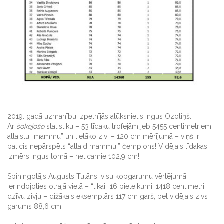
2019. gadā uzmanību izpelnījās alūksnietis Ingus Ozoliņš.
Ar
šokējošo
statistiku – 53 līdaku trofejām jeb 5455 centimetriem
atlaistu “mammu” un lielāko zivi – 120 cm mērījumā – viņš ir
palicis nepārspēts “atlaid mammu!” čempions! Vidējais līdakas
izmērs Ingus lomā – neticamie 102,9 cm!
Spiningotājs Augusts Tutāns, visu kopgarumu vērtējumā,
ierindojoties otrajā vietā – “tikai” 16 pieteikumi, 1418 centimetri
dzīvu zivju – dižākais eksemplārs 117 cm garš, bet vidējais zivs
garums 88,6 cm.