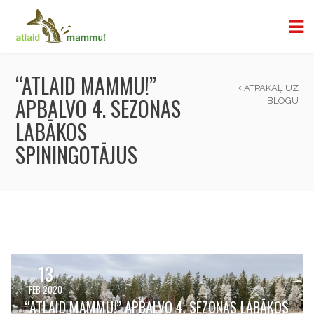
“ATLAID MAMMU!”
ATPAKAĻ UZ
APBALVO 4. SEZONAS
BLOGU
LABĀKOS
SPININGOTĀJUS
13
FEB 2020
“ATLAID MAMMU!” APBALVO 4. SEZONAS LABĀKOS