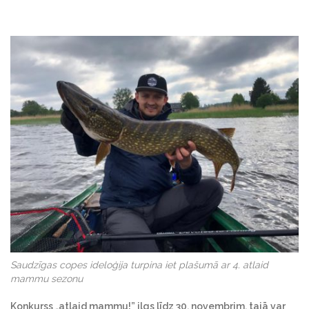
Saudzīgas copes ideloģija turpina iet plašumā ar 4. atlaid
mammu sezonu
Konkurss „atlaid mammu!” ilgs līdz 30. novembrim, tajā var