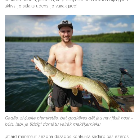
aktīvs; jo siltāks ūdens, jo vairāk jāēd!
Gadās, zivjusile piemirstās, bet godkāres dēļ jau nav jāsit nost –
būtu labi, ja līdzīgi domātu vairāk makšķernieku
„atlaid mammu!” sezona dažādos konkursa sadarbības ezeros