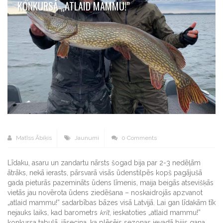
KONKURSĀ „ATLAID MAMMU!”
Matīss Ābiķis
Jaunumi
0 Comments
Līdaku, asaru un zandartu nārsts šogad bija par 2-3 nedēļām
ātrāks, nekā ierasts, pārsvarā visās ūdenstilpēs kopš pagājušā
gada pieturās pazemināts ūdens līmenis, maija beigās atsevišķās
vietās jau novērota ūdens ziedēšana – noskaidrojās apzvanot
„atlaid mammu!” sadarbības bāzes visā Latvijā. Lai gan līdakām tīk
nejauks laiks, kad barometrs
krīt
, ieskatoties „atlaid mammu!”
konkursa tabulā, jāsecina, ka plēsējs sezonas ievadā bijis gana