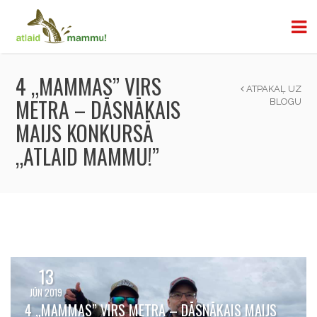
4 „MAMMAS” VIRS
ATPAKAĻ UZ
METRA – DĀSNĀKAIS
BLOGU
MAIJS KONKURSĀ
„ATLAID MAMMU!”
13
JŪN 2019
4 „MAMMAS” VIRS METRA – DĀSNĀKAIS MAIJS