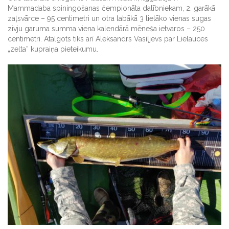
Mammadaba spiningošanas čempionāta dalībniekam, 2. garākā
zaļsvārce – 95 centimetri un otra labākā 3 lielāko vienas sugas
zivju garuma summa viena kalendārā mēneša ietvaros – 250
centimetri. Atalgots tiks arī Aleksandrs Vasiļjevs par Lielauces
„zelta” kupraiņa pieteikumu.