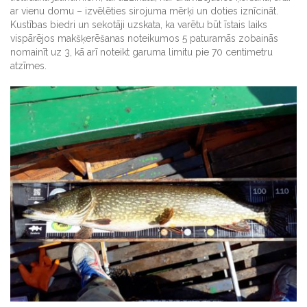
ar vienu domu – izvēlēties sirojuma mērķi un doties iznīcināt.
Kustības biedri un sekotāji uzskata, ka varētu būt īstais laiks
vispārējos makšķerēšanas noteikumos 5 paturamās zobainās
nomainīt uz 3, kā arī noteikt garuma limitu pie 70 centimetru
atzīmes.