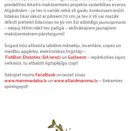
piedalīties ikkatrs makšķernieks projekta sadarbības ezeros.
Atgādinām – ja tev ir vairāk nekā 16 gadu, konkursam iesūti
līdakas tikai sākot ar pilniem 70 cm, ja tev ir 16 vai mazāk
drīksti pieteikt līdaciņas no 50 cm. Esi atbildīgs
jauncopmanis
– neļauj tētim nākt tev palīgā – aktīvākajiem jaunajiem
makšķerniekiem pārsteigumi!
Šogad mūs atbalsta labākie mānekļu, inventāra, copes un
medību apģērbu, elektronikas tirgotāji –
FishBon
,
Eholotes
,
SIA Ieroči
un
Golteenn
– iepērkoties šajos
veikalos, tu atbalsti ilgtspējīgu copi!
Sekojiet mums
FaceBook
un lasiet ziņas
www.mammadaba.lv
un
www.atlaidmammu.lv
– tiekamies
spiningojot!