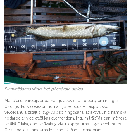
Pieminēšanas vērta, bet pēcnārsta slaida
Mēneša uzvarētājs ar pamatīgu atrāvienu no pārējiem ir Ingus
Ozoliņš, kurš šosezon nomainījis ieročus – nesportisko
velcēšanu aizstājusi
big-bait
spiningošana, atraktīva un dinamiska
nodarbe ar vieglatlētikas elementiem. Ingum trāpījās gan mēneša
lielākā līdaka, gan lielākais 3 zivju kopgarums – 321 centimetrs.
Otrs labākais sniegums Matīsam Rušam, ilggadējam