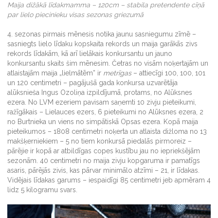
Maija dižākā līdakmamma – 120cm – stabila pretendente cīņā
par lielo piecinieku visas sezonas griezumā
4. sezonas pirmais mēnesis notika jaunu sasniegumu zīmē –
sasniegts lielo līdaku kopskaita rekords un maija garākās zivs
rekords līdakām, kā arī lielākais konkursantu un jauno
konkursantu skaits šim mēnesim. Četras no visām noķertajām un
atlaistajām maija „lielmātēm” ir
metrīgas
– attiecīgi 100, 100, 101
un 120 centimetri – pagājušā gada konkursa uzvarētāja
alūksnieša Ingus Ozoliņa izpildījumā, protams, no Alūksnes
ezera. No LVM ezeriem pavisam saņemti 10 zivju pieteikumi,
ražīgākais – Lielauces ezers, 6 pieteikumi no Alūksnes ezera, 2
no Burtnieka un viens no simpātiskā Opsas ezera. Kopā maija
pieteikumos – 1808 centimetri noķerta un atlaista dižloma no 13
makšķerniekiem – 5 no tiem konkursā piedalās pirmoreiz –
pārējie ir kopā ar atbildīgas copes kustību jau no iepriekšējām
sezonām. 40 centimetri no maija zivju kopgaruma ir pamatīgs
asaris, pārējās zivis, kas pārvar minimālo atzīmi – 21, ir līdakas.
Vidējais līdakas garums – iespaidīgi 85 centimetri jeb apmēram 4
lidz 5 kilogramu svars.