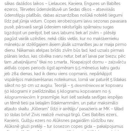
sākas dažādos laikos – Lielauces, Kaņiera, Engures un Babītes
ezeros, Tērvetes ūdenskrātuvē un Sedas dīķos – atsevišķās
ūdenstilpju platībās, dabas aizsardzības nolūkā noteikti liegumi
līdz pat jūnija vidum. Copes ierobežojumi laivu sezonas pavasara
pusē, pārsvarā sargā ūdeņiem raksturīgās spārnaiņu sugas
ligzdojot un perējot, bet savs labums tiek arī zivīm – plēsēji
pagūst vairāk uzēsties, nekā citās vietās, kur no makšķernieku
mānekļu ar dzēlīgajiem āķiem jāsāk uzmanīties jau ar maija pirmo
dienu. Nākamais atelpas brīdis zivīm būs tad, kad uzsals pirmais
plānais ledus, kas cilvēka svaru netur, bet arī laivai par biezu; pēc
tam „atvaļinājums” tikai no 1.marta… Noapaļojot domu – zaļsvārču
aktīvās copes periods ilgst apmēram 9,5 mēnešus katru gadu
jeb 284 dienas, kad ik dienu viens copmanis, nepārkāpjot
vispārējos makšķerēšanas noteikumus, lomā var paturēt 5 līdakas
sākot no 50 cm uz augšu. Teorijā – 5
desmitnieces
ar kopsvaru
50 kilogrami ir pielīdzinātas 5 kilogramu kopsvaram no 5
kilogramniecēm.
Ir prasmīgie, kuri šeit saskata savtīgas iespējas
un tēmē tieši pa lielajām līdakmammām, un patur maksimālo
atļauto skaitu. „Killeram” līdzi ir airētājs/ pasažieris ar MK – tātad
10 šķilas brīvi! Zivis realizē
melnajā
tirgū. Cieš Babītes ezers,
Kaņieris, Gulbju ezers no Alūksnes pagaidām sūdzību nav.
Alūksnē gluži pretēji – tur šosezon copes gida – pakalpojumus