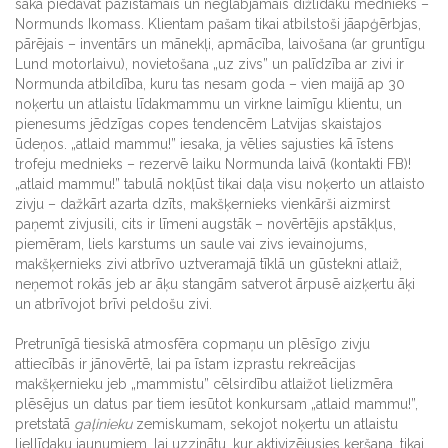
sāka piedāvāt pazīstamais un neglābjamais dižlīdaku mednieks –
Normunds Ikomass. Klientam pašam tikai atbilstoši jāapģērbjas,
pārējais – inventārs un mānekļi, apmācība, laivošana (ar gruntīgu
Lund motorlaivu), novietošana „uz zivs” un palīdzība ar zivi ir
Normunda atbildība, kuru tas nesam goda – vien maijā ap 30
noķertu un atlaistu līdakmammu un virkne laimīgu klientu, un
pienesums jēdzīgas copes tendencēm Latvijas skaistajos
ūdeņos. „atlaid mammu!” iesaka, ja vēlies sajusties kā īstens
trofeju mednieks – rezervē laiku Normunda laivā (kontakti FB)!
„atlaid mammu!” tabulā nokļūst tikai daļa visu noķerto un atlaisto
zivju – dažkārt azarta dzīts, makšķernieks vienkārši aizmirst
paņemt zivjusili, cits ir līmeni augstāk – novērtējis apstākļus,
piemēram, liels karstums un saule vai zivs ievainojums,
makšķernieks zivi atbrīvo uztveramajā tīklā un gūstekni atlaiž,
neņemot rokās jeb ar āķu stangām satverot ārpusē aizķertu āķi
un atbrīvojot brīvi peldošu zivi.
Pretrunīgā tiesiskā atmosfēra copmaņu un plēsīgo zivju
attiecībās ir jānovērtē, lai pa īstam izprastu rekreācijas
makšķernieku jeb „mammistu” cēlsirdību atlaižot lielizmēra
plēsējus un datus par tiem iesūtot konkursam „atlaid mammu!”,
pretstatā
gaļinieku
zemiskumam, sekojot noķertu un atlaistu
liellīdaku jaunumiem, lai uzzinātu, kur aktivizējusies ķeršana, tikai