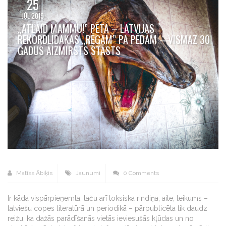
25
JŪL 2019
„ATLAID MAMMU!” PĒTA – LATVIJAS
REKORDLĪDAKAS „RĒGAM” PA PĒDĀM – VISMAZ 30
GADUS AIZMIRSTS STĀSTS
Matīss Ābiķis
Jaunumi
0 Comments
Ir kāda vispārpieņemta, taču arī toksiska rindiņa, aile, teikums –
latviešu copes literatūrā un periodikā – pārpublicēta tik daudz
reižu, ka dažās parādīšanās vietās ieviesušās kļūdas un no